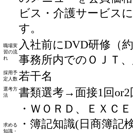
ビス・介護サービス
す。
入社前にDVD研修（
職場実
習の流
事務所内でのＯＪＴ、
れ
若干名
採用予
定人数
書類選考→面接1回or2
選考方
法
・ＷＯＲＤ、ＥＸＣＥＬ
・簿記知識(日商簿記
求める
知識・