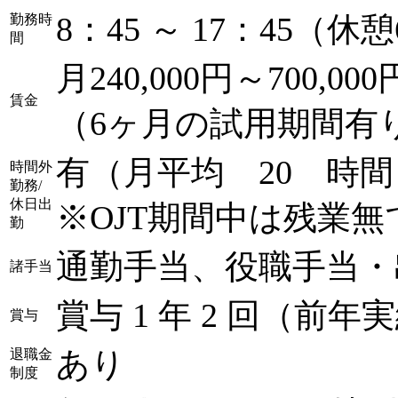
8：45 ～ 17：45（休
勤務時
間
月240,000円～700,000
賃金
（6ヶ月の試用期間有
有（月平均 20 時間
時間外
勤務/
休日出
※OJT期間中は残業無
勤
通勤手当、役職手当・
諸手当
賞与 1 年 2 回（前年
賞与
あり
退職金
制度