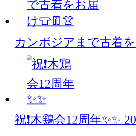
カンボジアまで古着をお
祝❗木鶏会12周年✨✨
2