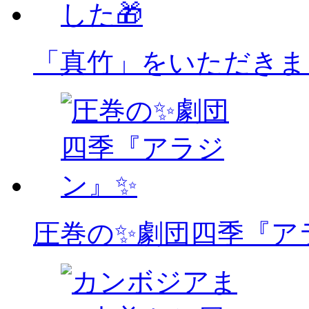
「真竹」をいただきま
圧巻の✨劇団四季『ア