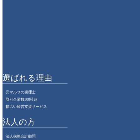
スタッフブログカテゴリー
・領収書に
イベント
お客様紹介
セミナー
・業績推移
その他
事務所の様子
選ばれる理由
・親子会社
元マルサの税理士
取引企業数300社超
幅広い経営支援サービス
・不必要な
法人の方
法人税務会計顧問