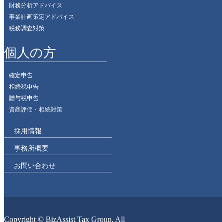
財務分析アドバイス
・役員報酬
事業計画策定アドバイス
税務調査対策
個人の方
税務調査で
確定申告
があります
相続税申告
贈与税申告
税務調査
資産評価・相続対策
採用情報
税務調査に
事務所概要
出ることに
お問い合わせ
納税者（経
交渉するこ
Copyright © BizAssist Tax Group. All