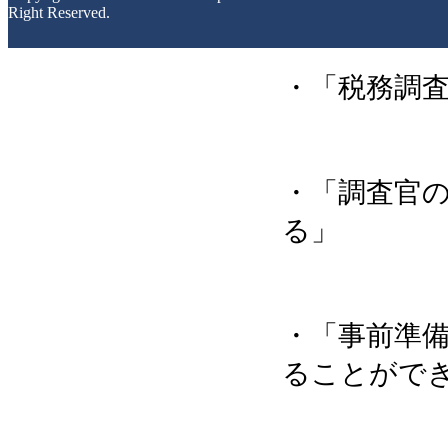
Right Reserved.
税理士に依
・「税務調
・「調査官
る」
・「事前準
ることがで