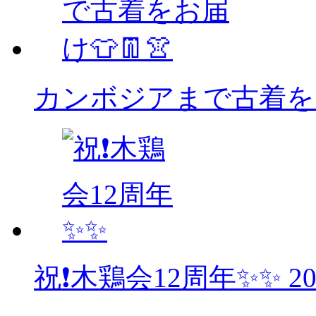
カンボジアまで古着をお
祝❗木鶏会12周年✨✨
2