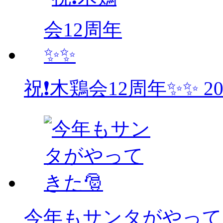
祝❗木鶏会12周年✨✨
2
今年もサンタがやって