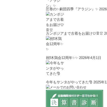
圧巻の✨劇団四季『アラジン』✨
202
カンボジアまで古着をお届け👕👖👚
2
祝❗木鶏会12周年✨✨
2026年4月1日
今年もサンタがやってきた🎅
2025年