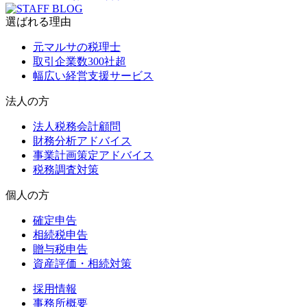
選ばれる理由
元マルサの税理士
取引企業数300社超
幅広い経営支援サービス
法人の方
法人税務会計顧問
財務分析アドバイス
事業計画策定アドバイス
税務調査対策
個人の方
確定申告
相続税申告
贈与税申告
資産評価・相続対策
採用情報
事務所概要