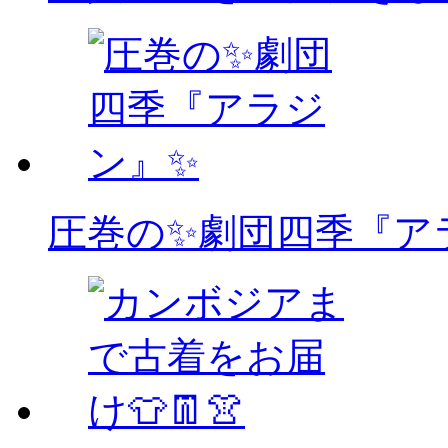
圧巻の✨劇団四季『ア