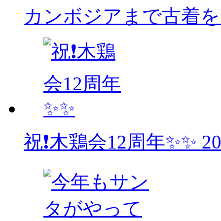
カンボジアまで古着をお
祝❗木鶏会12周年✨✨
2