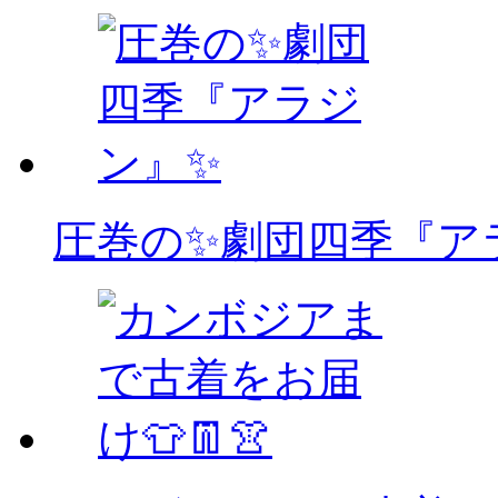
圧巻の✨劇団四季『ア