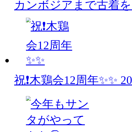
カンボジアまで古着をお
祝❗木鶏会12周年✨✨
2