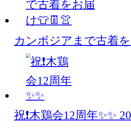
カンボジアまで古着をお
祝❗木鶏会12周年✨✨
2