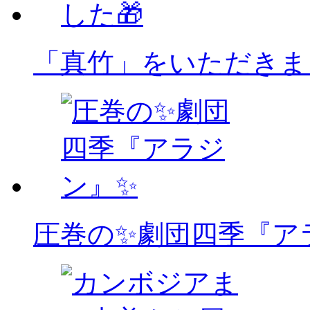
「真竹」をいただきま
圧巻の✨劇団四季『ア