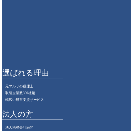
スタッフブログカテゴリー
イベント
お客様紹介
セミナー
その他
事務所の様子
選ばれる理由
元マルサの税理士
取引企業数300社超
幅広い経営支援サービス
法人の方
法人税務会計顧問