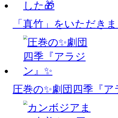
「真竹」をいただきま
圧巻の✨劇団四季『ア