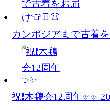
カンボジアまで古着をお
祝❗木鶏会12周年✨✨
2