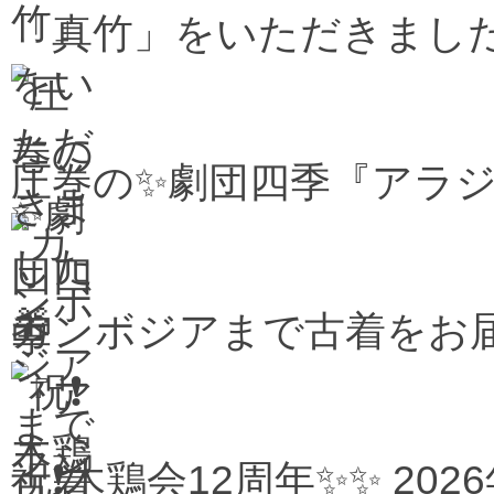
「真竹」をいただきました
圧巻の✨劇団四季『アラジ
カンボジアまで古着をお届け
祝❗木鶏会12周年✨✨
202